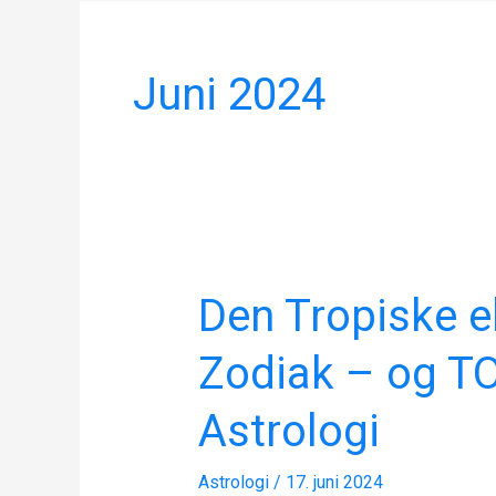
Juni 2024
Den Tropiske el
Den
Tropiske
Zodiak – og 
eller
Sideriske
Astrologi
Zodiak
–
Astrologi
/
17. juni 2024
og