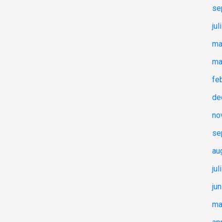
se
jul
ma
ma
fe
de
no
se
au
jul
ju
ma