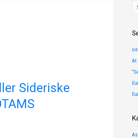
S
ø
g
S
e
f
In
t
At
e
“S
r
Eu
ler Sideriske
:
Eu
TOTAMS
K
As