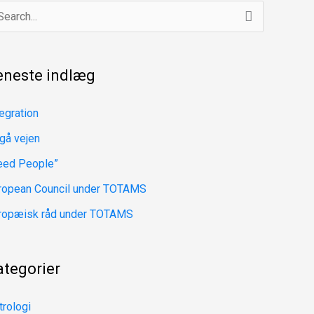
eneste indlæg
tegration
 gå vejen
eed People”
ropean Council under TOTAMS
ropæisk råd under TOTAMS
ategorier
trologi