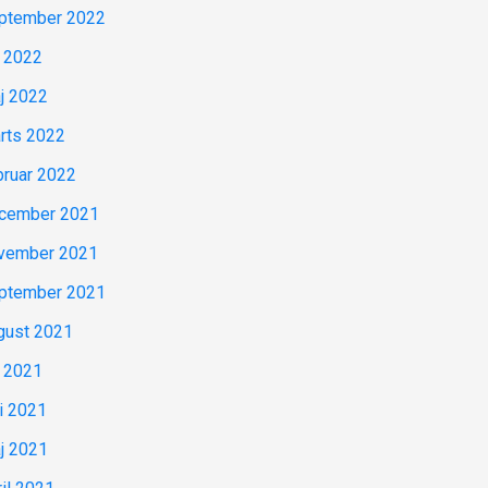
ptember 2022
i 2022
j 2022
rts 2022
bruar 2022
cember 2021
vember 2021
ptember 2021
gust 2021
i 2021
ni 2021
j 2021