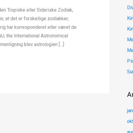
Di
den Tropiske eller Sideriske Zodiak,
Ki
er, at det er forskellige zodiakker,
ig har korresponderet eller været de
Ki
U, the International Astronomical
Me
enligning blev astrologien […]
Me
Ps
Su
A
ja
ok
au