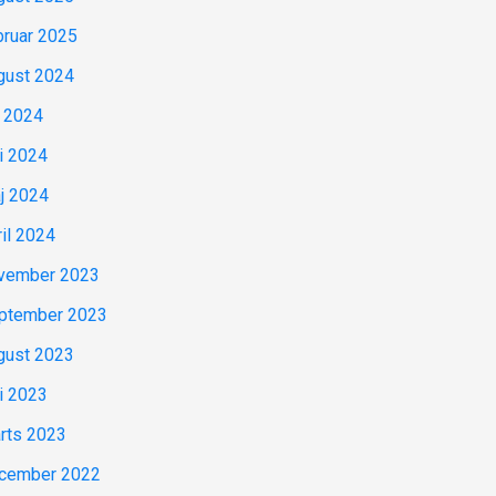
bruar 2025
gust 2024
i 2024
ni 2024
j 2024
ril 2024
vember 2023
ptember 2023
gust 2023
ni 2023
rts 2023
cember 2022