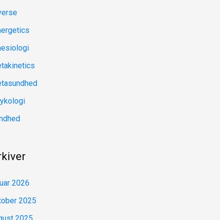
verse
nergetics
nesiologi
takinetics
tasundhed
ykologi
ndhed
rkiver
nuar 2026
tober 2025
gust 2025