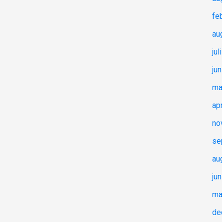
fe
au
jul
ju
ma
ap
no
se
au
ju
ma
de