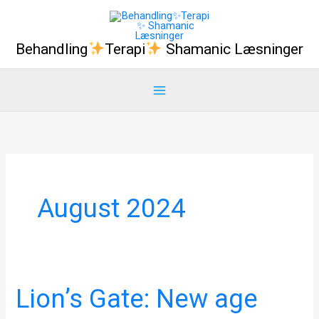
Gå
til
Behandling
Terapi
Shamanic Læsninger
indholdet
August 2024
Lion’s Gate: New age
Lion’s
Gate: