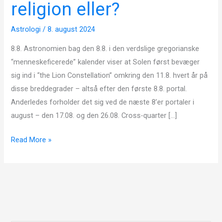
religion eller?
New
age
Astrologi
/
8. august 2024
religion
eller?
8.8. Astronomien bag den 8.8. i den verdslige gregorianske
“menneskeficerede” kalender viser at Solen først bevæger
sig ind i “the Lion Constellation” omkring den 11.8. hvert år på
disse breddegrader – altså efter den første 8.8. portal.
Anderledes forholder det sig ved de næste 8’er portaler i
august – den 17.08. og den 26.08. Cross-quarter […]
Read More »