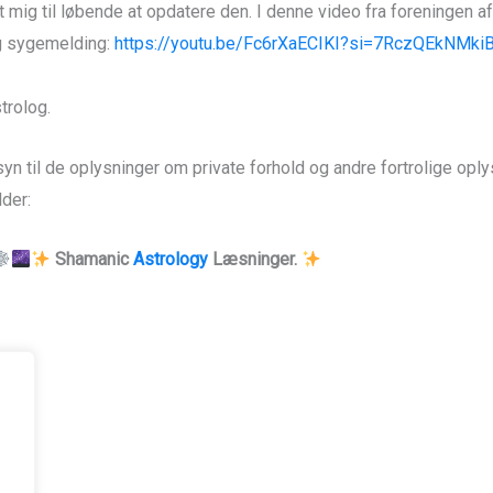
 mig til løbende at opdatere den. I denne video fra foreningen a
og sygemelding:
https://youtu.be/Fc6rXaECIKI?si=7RczQEkNMki
trolog.
yn til de oplysninger om private forhold og andre fortrolige o
der:
Shamanic
Astrology
Læsninger.