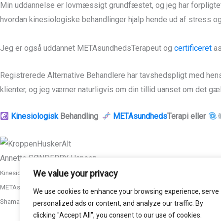
Min uddannelse er lovmæssigt grundfæstet, og jeg har forpligtet
hvordan kinesiologiske behandlinger hjalp hende ud af stress 
Jeg er også uddannet METAsundhedsTerapeut og
certificeret
as
Registrerede Alternative Behandlere har tavshedspligt med hens
klienter, og
jeg værner naturligvis om din tillid uanset om det
gæl
Kinesiologisk
Behandling
METAsundheds
Terapi
eller
Annette SØNDERBY Hansen
We value your privacy
Kinesiolog RAB
METAsundhedsTerapeut
We use cookies to enhance your browsing experience, serve
Shamansk/TOTAMS Astrolog
personalized ads or content, and analyze our traffic. By
clicking "Accept All", you consent to our use of cookies.