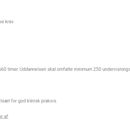
se krav:
timer. Uddannelsen skal omfatte minimum 250 undervisningstim
sæt for god klinisk praksis.
r af
: