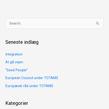
S
ø
g
Seneste indlæg
e
f
Integration
t
At gå vejen
e
“Seed People”
r
European Council under TOTAMS
:
Europæisk råd under TOTAMS
Kategorier