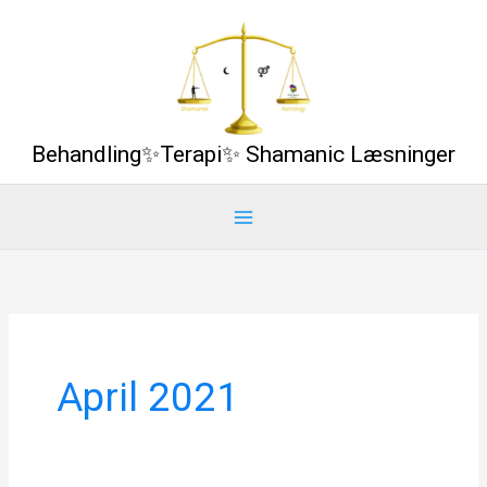
Gå
til
indholdet
Behandling✨Terapi✨ Shamanic Læsninger
April 2021