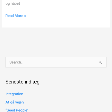
og håbet
Read More »
S
ø
g
Seneste indlæg
e
f
Integration
t
At gå vejen
e
“Seed People”