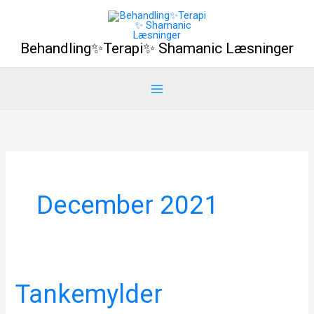
Gå
til
Behandling✨Terapi✨ Shamanic Læsninger
indholdet
December 2021
Tankemylder
Tankemylder