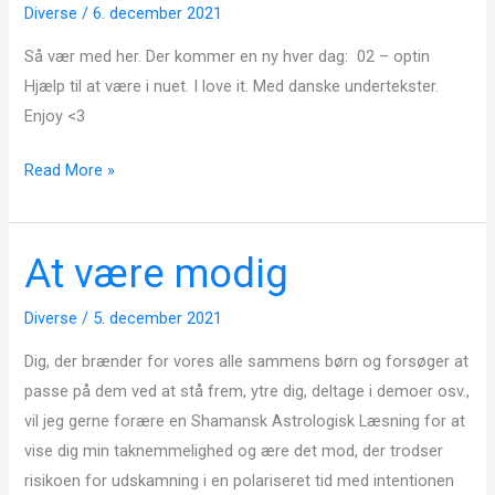
Diverse
/
6. december 2021
Så vær med her. Der kommer en ny hver dag: 02 – optin
Hjælp til at være i nuet. I love it. Med danske undertekster.
Enjoy <3
Read More »
At være modig
At
være
Diverse
/
5. december 2021
modig
Dig, der brænder for vores alle sammens børn og forsøger at
passe på dem ved at stå frem, ytre dig, deltage i demoer osv.,
vil jeg gerne forære en Shamansk Astrologisk Læsning for at
vise dig min taknemmelighed og ære det mod, der trodser
risikoen for udskamning i en polariseret tid med intentionen