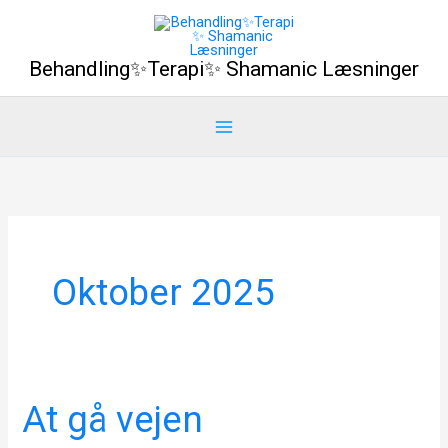
Gå
til
Behandling✨Terapi✨ Shamanic Læsninger
indholdet
Oktober 2025
At gå vejen
At
gå